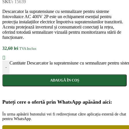
SKU:
15639
Descarcator la supratensiune cu semnalizare pentru sisteme
fotovoltaice AC 400V 2P este un echipament esențial pentru
protecția instalațiilor electrice împotriva supratensiunilor tranzitorii.
Acesta protejează invertorul și consumatorii conectați la rețea,
oferind totodată semnalizare vizuală pentru monitorizarea stării de
funcționare.
32,60
lei
TVA Inclus
Cantitate Descarcator la supratensiune cu semnalizare pentru sis
-
ADAUGĂ ÎN COȘ
Puteți cere o ofertă prin WhatsApp apăsând aici:
În urma apăsării butonului vei fi redirecționat către aplicația externă de chat
pentru WhatsApp.