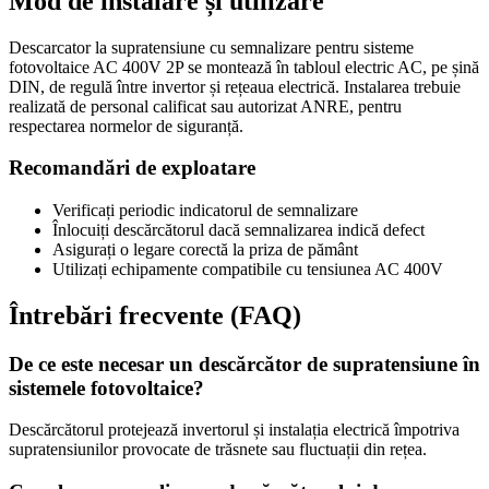
Mod de instalare și utilizare
Descarcator la supratensiune cu semnalizare pentru sisteme
fotovoltaice AC 400V 2P se montează în tabloul electric AC, pe șină
DIN, de regulă între invertor și rețeaua electrică. Instalarea trebuie
realizată de personal calificat sau autorizat ANRE, pentru
respectarea normelor de siguranță.
Recomandări de exploatare
Verificați periodic indicatorul de semnalizare
Înlocuiți descărcătorul dacă semnalizarea indică defect
Asigurați o legare corectă la priza de pământ
Utilizați echipamente compatibile cu tensiunea AC 400V
Întrebări frecvente (FAQ)
De ce este necesar un descărcător de supratensiune în
sistemele fotovoltaice?
Descărcătorul protejează invertorul și instalația electrică împotriva
supratensiunilor provocate de trăsnete sau fluctuații din rețea.