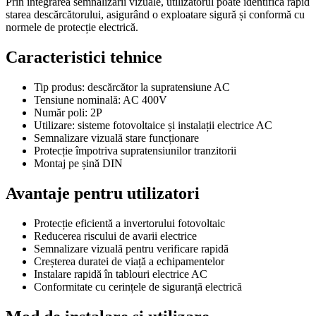
Prin integrarea semnalizării vizuale, utilizatorul poate identifica rapid
starea descărcătorului, asigurând o exploatare sigură și conformă cu
normele de protecție electrică.
Caracteristici tehnice
Tip produs: descărcător la supratensiune AC
Tensiune nominală: AC 400V
Număr poli: 2P
Utilizare: sisteme fotovoltaice și instalații electrice AC
Semnalizare vizuală stare funcționare
Protecție împotriva supratensiunilor tranzitorii
Montaj pe șină DIN
Avantaje pentru utilizatori
Protecție eficientă a invertorului fotovoltaic
Reducerea riscului de avarii electrice
Semnalizare vizuală pentru verificare rapidă
Creșterea duratei de viață a echipamentelor
Instalare rapidă în tablouri electrice AC
Conformitate cu cerințele de siguranță electrică