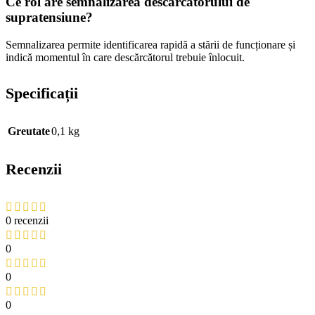
Ce rol are semnalizarea descărcătorului de
supratensiune?
Semnalizarea permite identificarea rapidă a stării de funcționare și
indică momentul în care descărcătorul trebuie înlocuit.
Specificații
Greutate
0,1 kg
Recenzii
0 recenzii
0
0
0