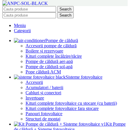
Search
Search
Meniu
Categorii
Pompe de căldură
Accesorii pompe de căldură
Boilere și rezervoare
Kituri complete încălzire/răcire
Pompe de căldură aer-apă
Pompe de căldură sol-apă
Pope căldură ACM
Sisteme fotovoltaice
Accesorii
Acumulatori / baterii
Cabluri și conectori
Invertoare
Kituri complete fotovoltaice cu stocare (cu baterii)
Kituri complete fotovoltaice fara stocare
Panouri fotovoltaice
Structuri de montaj
Kit Pompe
de căldură + Sisteme fotovoltaice