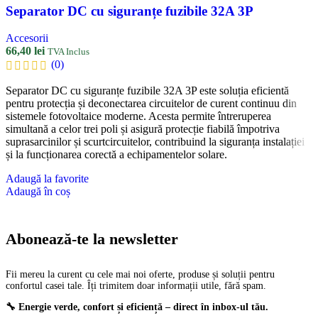
Separator DC cu siguranțe fuzibile 32A 3P
Accesorii
66,40
lei
TVA Inclus
(0)
Separator DC cu siguranțe fuzibile 32A 3P este soluția eficientă
pentru protecția și deconectarea circuitelor de curent continuu din
sistemele fotovoltaice moderne. Acesta permite întreruperea
simultană a celor trei poli și asigură protecție fiabilă împotriva
suprasarcinilor și scurtcircuitelor, contribuind la siguranța instalației
și la funcționarea corectă a echipamentelor solare.
Adaugă la favorite
Adaugă în coș
Abonează-te la newsletter
Fii mereu la curent cu cele mai noi oferte, produse și soluții pentru
confortul casei tale. Îți trimitem doar informații utile, fără spam.
🔧 Energie verde, confort și eficiență – direct în inbox-ul tău.