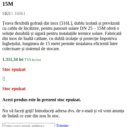
15M
SKU:
16061
Țeava flexibilă gofrată din inox [316L], dublu izolată și prevăzută
cu cablu de încălzire, pentru panouri solare DN 25 – 15M oferă o
soluție durabilă și sigură pentru instalațiile termice solare. Fabricată
din inox de înaltă calitate, cu dublă izolație și protecție împotriva
înghețului, lungimea de 15 metri permite instalarea eficientă între
colectoare și sistemul de stocare.
1.311,34
lei
TVA Inclus
Stoc epuizat
Stoc epuizat
Acest produs este în prezent stoc epuizat.
Nu vă faceți griji! Introduceți adresa dvs. de e-mail și vă vom anunța
de îndată ce este din nou în stoc.
Trimite