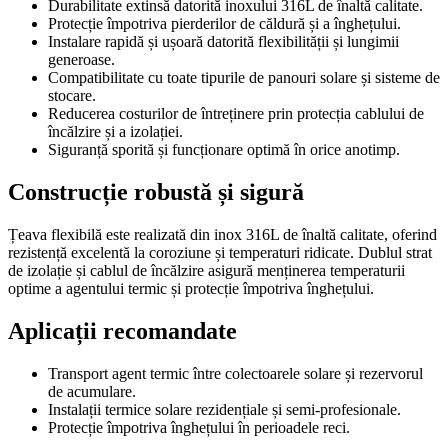
Durabilitate extinsă datorită inoxului 316L de înaltă calitate.
Protecție împotriva pierderilor de căldură și a înghețului.
Instalare rapidă și ușoară datorită flexibilității și lungimii
generoase.
Compatibilitate cu toate tipurile de panouri solare și sisteme de
stocare.
Reducerea costurilor de întreținere prin protecția cablului de
încălzire și a izolației.
Siguranță sporită și funcționare optimă în orice anotimp.
Construcție robustă și sigură
Țeava flexibilă este realizată din inox 316L de înaltă calitate, oferind
rezistență excelentă la coroziune și temperaturi ridicate. Dublul strat
de izolație și cablul de încălzire asigură menținerea temperaturii
optime a agentului termic și protecție împotriva înghețului.
Aplicații recomandate
Transport agent termic între colectoarele solare și rezervorul
de acumulare.
Instalații termice solare rezidențiale și semi-profesionale.
Protecție împotriva înghețului în perioadele reci.