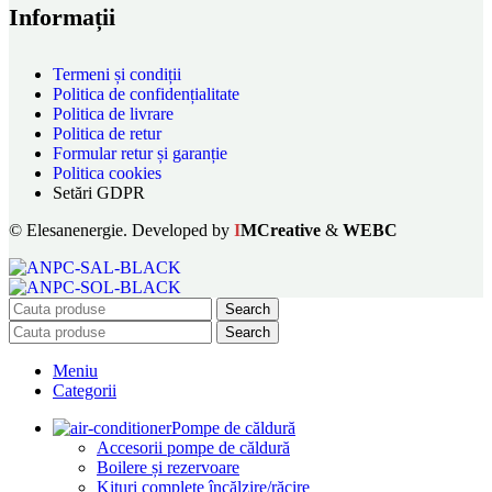
Informații
Termeni și condiții
Politica de confidențialitate
Politica de livrare
Politica de retur
Formular retur și garanție
Politica cookies
Setări GDPR
© Elesanenergie. Developed by
I
MCreative
&
WEBC
Search
Search
Meniu
Categorii
Pompe de căldură
Accesorii pompe de căldură
Boilere și rezervoare
Kituri complete încălzire/răcire