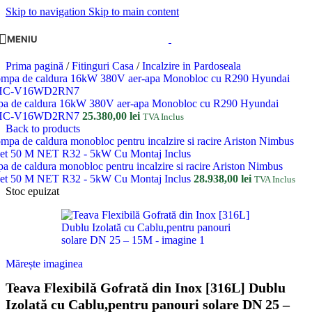
Skip to navigation
Skip to main content
MENIU
Prima pagină
/
Fitinguri Casa
/
Incalzire in Pardoseala
a de caldura 16kW 380V aer-apa Monobloc cu R290 Hyundai
HC-V16WD2RN7
25.380,00
lei
TVA Inclus
Back to products
a de caldura monobloc pentru incalzire si racire Ariston Nimbus
et 50 M NET R32 - 5kW Cu Montaj Inclus
28.938,00
lei
TVA Inclus
Stoc epuizat
Mărește imaginea
Teava Flexibilă Gofrată din Inox [316L] Dublu
Izolată cu Cablu,pentru panouri solare DN 25 –