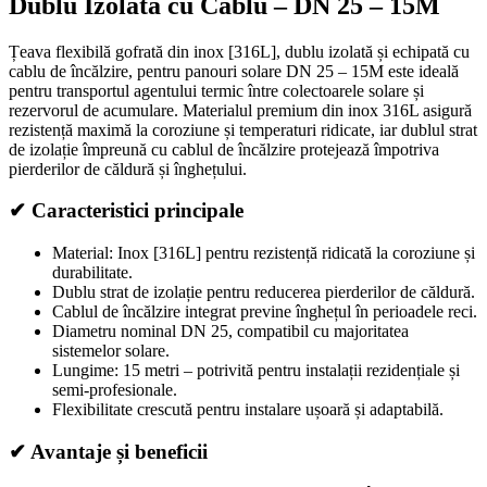
Dublu Izolată cu Cablu – DN 25 – 15M
Țeava flexibilă gofrată din inox [316L], dublu izolată și echipată cu
cablu de încălzire, pentru panouri solare DN 25 – 15M este ideală
pentru transportul agentului termic între colectoarele solare și
rezervorul de acumulare. Materialul premium din inox 316L asigură
rezistență maximă la coroziune și temperaturi ridicate, iar dublul strat
de izolație împreună cu cablul de încălzire protejează împotriva
pierderilor de căldură și înghețului.
✔ Caracteristici principale
Material: Inox [316L] pentru rezistență ridicată la coroziune și
durabilitate.
Dublu strat de izolație pentru reducerea pierderilor de căldură.
Cablul de încălzire integrat previne înghețul în perioadele reci.
Diametru nominal DN 25, compatibil cu majoritatea
sistemelor solare.
Lungime: 15 metri – potrivită pentru instalații rezidențiale și
semi-profesionale.
Flexibilitate crescută pentru instalare ușoară și adaptabilă.
✔ Avantaje și beneficii