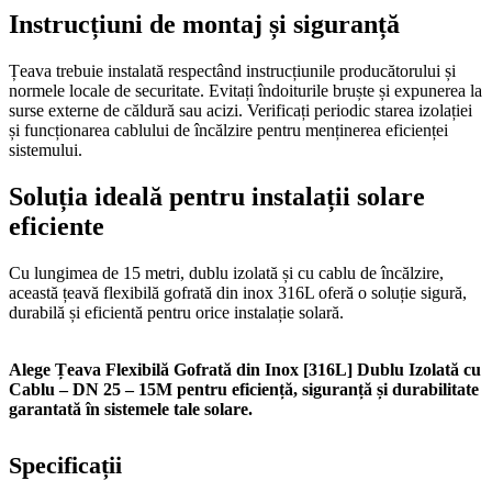
Instrucțiuni de montaj și siguranță
Țeava trebuie instalată respectând instrucțiunile producătorului și
normele locale de securitate. Evitați îndoiturile bruște și expunerea la
surse externe de căldură sau acizi. Verificați periodic starea izolației
și funcționarea cablului de încălzire pentru menținerea eficienței
sistemului.
Soluția ideală pentru instalații solare
eficiente
Cu lungimea de 15 metri, dublu izolată și cu cablu de încălzire,
această țeavă flexibilă gofrată din inox 316L oferă o soluție sigură,
durabilă și eficientă pentru orice instalație solară.
Alege Țeava Flexibilă Gofrată din Inox [316L] Dublu Izolată cu
Cablu – DN 25 – 15M pentru eficiență, siguranță și durabilitate
garantată în sistemele tale solare.
Specificații