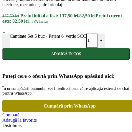
electrice, mecanice și de bricolaj.
Prețul inițial a fost: 137,50 lei.
82,50
lei
Prețul curent
137,50
lei
este: 82,50 lei.
TVA Inclus
Cantitate Set 5 buc - Patent 6' verde SCC
-
+
ADAUGĂ ÎN COȘ
Puteți cere o ofertă prin WhatsApp apăsând aici:
În urma apăsării butonului vei fi redirecționat către aplicația externă de chat
pentru WhatsApp.
Cumpără prin WhatsApp
Compară
Adaugă la favorite
Distribuie: