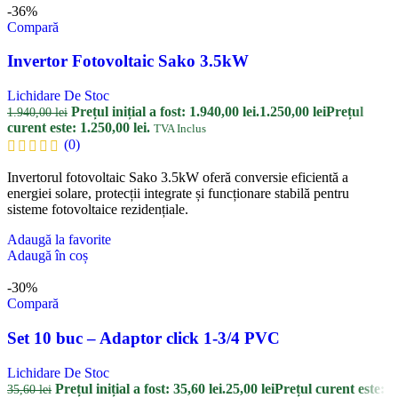
-36%
Compară
Invertor Fotovoltaic Sako 3.5kW
Lichidare De Stoc
Prețul inițial a fost: 1.940,00 lei.
1.250,00
lei
Prețul
1.940,00
lei
curent este: 1.250,00 lei.
TVA Inclus
(0)
Invertorul fotovoltaic Sako 3.5kW oferă conversie eficientă a
energiei solare, protecții integrate și funcționare stabilă pentru
sisteme fotovoltaice rezidențiale.
Adaugă la favorite
Adaugă în coș
-30%
Compară
Set 10 buc – Adaptor click 1-3/4 PVC
Lichidare De Stoc
Prețul inițial a fost: 35,60 lei.
25,00
lei
Prețul curent este:
35,60
lei