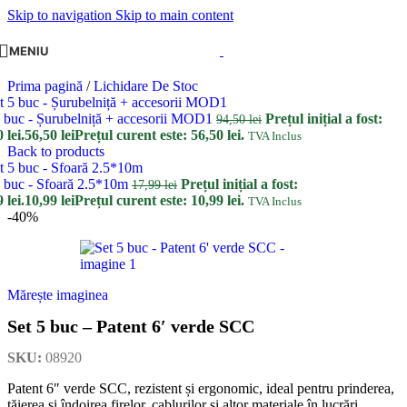
Skip to navigation
Skip to main content
MENIU
Prima pagină
/
Lichidare De Stoc
5 buc - Șurubelniță + accesorii MOD1
Prețul inițial a fost:
94,50
lei
 lei.
56,50
lei
Prețul curent este: 56,50 lei.
TVA Inclus
Back to products
5 buc - Sfoară 2.5*10m
Prețul inițial a fost:
17,99
lei
 lei.
10,99
lei
Prețul curent este: 10,99 lei.
TVA Inclus
-40%
Mărește imaginea
Set 5 buc – Patent 6′ verde SCC
SKU:
08920
Patent 6″ verde SCC, rezistent și ergonomic, ideal pentru prinderea,
tăierea și îndoirea firelor, cablurilor și altor materiale în lucrări