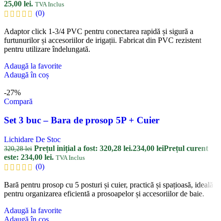
25,00 lei.
TVA Inclus
(0)
Adaptor click 1-3/4 PVC pentru conectarea rapidă și sigură a
furtunurilor și accesoriilor de irigații. Fabricat din PVC rezistent
pentru utilizare îndelungată.
Adaugă la favorite
Adaugă în coș
-27%
Compară
Set 3 buc – Bara de prosop 5P + Cuier
Lichidare De Stoc
Prețul inițial a fost: 320,28 lei.
234,00
lei
Prețul curent
320,28
lei
este: 234,00 lei.
TVA Inclus
(0)
Bară pentru prosop cu 5 posturi și cuier, practică și spațioasă, ideală
pentru organizarea eficientă a prosoapelor și accesoriilor de baie.
Adaugă la favorite
Adaugă în coș