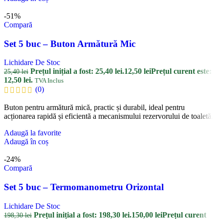
-51%
Compară
Set 5 buc – Buton Armătură Mic
Lichidare De Stoc
Prețul inițial a fost: 25,40 lei.
12,50
lei
Prețul curent este:
25,40
lei
12,50 lei.
TVA Inclus
(0)
Buton pentru armătură mică, practic și durabil, ideal pentru
acționarea rapidă și eficientă a mecanismului rezervorului de toaletă.
Adaugă la favorite
Adaugă în coș
-24%
Compară
Set 5 buc – Termomanometru Orizontal
Lichidare De Stoc
Prețul inițial a fost: 198,30 lei.
150,00
lei
Prețul curent
198,30
lei