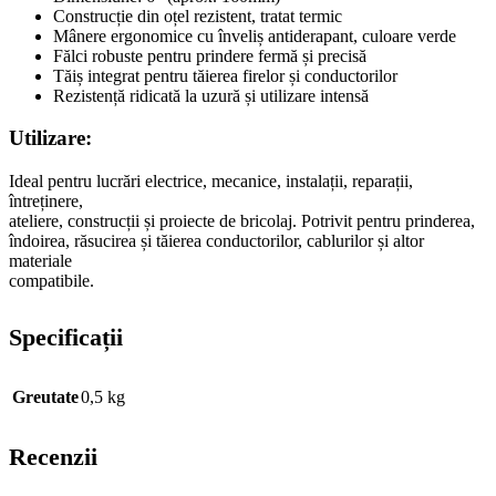
Construcție din oțel rezistent, tratat termic
Mânere ergonomice cu înveliș antiderapant, culoare verde
Fălci robuste pentru prindere fermă și precisă
Tăiș integrat pentru tăierea firelor și conductorilor
Rezistență ridicată la uzură și utilizare intensă
Utilizare:
Ideal pentru lucrări electrice, mecanice, instalații, reparații,
întreținere,
ateliere, construcții și proiecte de bricolaj. Potrivit pentru prinderea,
îndoirea, răsucirea și tăierea conductorilor, cablurilor și altor
materiale
compatibile.
Specificații
Greutate
0,5 kg
Recenzii