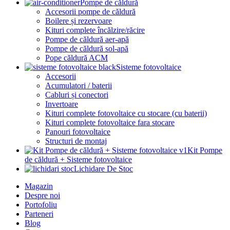
Pompe de căldură
Accesorii pompe de căldură
Boilere și rezervoare
Kituri complete încălzire/răcire
Pompe de căldură aer-apă
Pompe de căldură sol-apă
Pope căldură ACM
Sisteme fotovoltaice
Accesorii
Acumulatori / baterii
Cabluri și conectori
Invertoare
Kituri complete fotovoltaice cu stocare (cu baterii)
Kituri complete fotovoltaice fara stocare
Panouri fotovoltaice
Structuri de montaj
Kit Pompe
de căldură + Sisteme fotovoltaice
Lichidare De Stoc
Magazin
Despre noi
Portofoliu
Parteneri
Blog