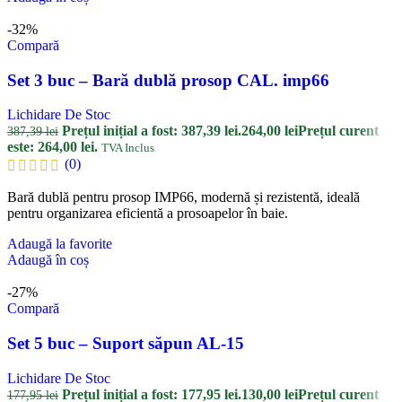
-32%
Compară
Set 3 buc – Bară dublă prosop CAL. imp66
Lichidare De Stoc
Prețul inițial a fost: 387,39 lei.
264,00
lei
Prețul curent
387,39
lei
este: 264,00 lei.
TVA Inclus
(0)
Bară dublă pentru prosop IMP66, modernă și rezistentă, ideală
pentru organizarea eficientă a prosoapelor în baie.
Adaugă la favorite
Adaugă în coș
-27%
Compară
Set 5 buc – Suport săpun AL-15
Lichidare De Stoc
Prețul inițial a fost: 177,95 lei.
130,00
lei
Prețul curent
177,95
lei