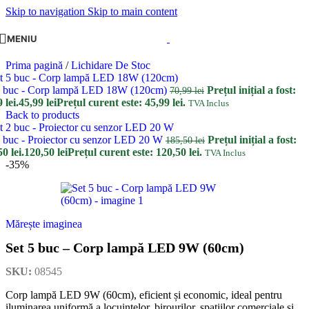
Skip to navigation
Skip to main content
MENIU
Prima pagină
/
Lichidare De Stoc
5 buc - Corp lampă LED 18W (120cm)
Prețul inițial a fost:
70,99
lei
 lei.
45,99
lei
Prețul curent este: 45,99 lei.
TVA Inclus
Back to products
2 buc - Proiector cu senzor LED 20 W
Prețul inițial a fost:
185,50
lei
0 lei.
120,50
lei
Prețul curent este: 120,50 lei.
TVA Inclus
-35%
Mărește imaginea
Set 5 buc – Corp lampă LED 9W (60cm)
SKU:
08545
Corp lampă LED 9W (60cm), eficient și economic, ideal pentru
iluminarea uniformă a locuințelor, birourilor, spațiilor comerciale și