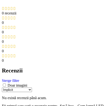
0 recenzii
0
0
0
0
0
Recenzii
Sterge filtre
Doar imagini
Nu există recenzii până acum.
Fii primul care scrii o recenzie pentru „Set 5 buc – Corp lampă LED