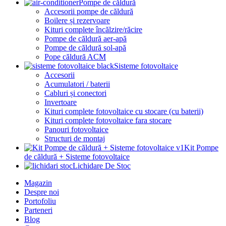
Pompe de căldură
Accesorii pompe de căldură
Boilere și rezervoare
Kituri complete încălzire/răcire
Pompe de căldură aer-apă
Pompe de căldură sol-apă
Pope căldură ACM
Sisteme fotovoltaice
Accesorii
Acumulatori / baterii
Cabluri și conectori
Invertoare
Kituri complete fotovoltaice cu stocare (cu baterii)
Kituri complete fotovoltaice fara stocare
Panouri fotovoltaice
Structuri de montaj
Kit Pompe
de căldură + Sisteme fotovoltaice
Lichidare De Stoc
Magazin
Despre noi
Portofoliu
Parteneri
Blog