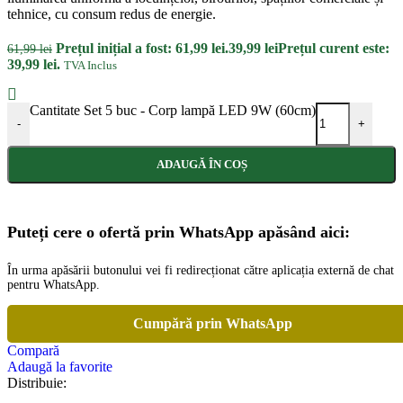
tehnice, cu consum redus de energie.
Prețul inițial a fost: 61,99 lei.
39,99
lei
Prețul curent este:
61,99
lei
39,99 lei.
TVA Inclus
Cantitate Set 5 buc - Corp lampă LED 9W (60cm)
-
+
ADAUGĂ ÎN COȘ
Puteți cere o ofertă prin WhatsApp apăsând aici:
În urma apăsării butonului vei fi redirecționat către aplicația externă de chat
pentru WhatsApp.
Cumpără prin WhatsApp
Compară
Adaugă la favorite
Distribuie: