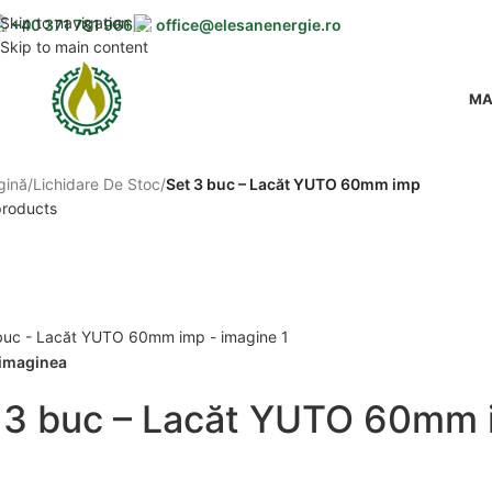
Skip to navigation
+40 371 781 966
office@elesanenergie.ro
Skip to main content
MA
gină
/
Lichidare De Stoc
/
Set 3 buc – Lacăt YUTO 60mm imp
products
 imaginea
 3 buc – Lacăt YUTO 60mm