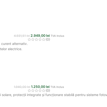
2.949,00
lei
4.931,51
lei
TVA Inclus
(0)
curent alternativ.
elor electrice.
1.250,00
lei
1.940,00
lei
TVA Inclus
(0)
solare, protecții integrate și funcționare stabilă pentru sisteme fotov