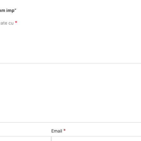
0mm imp”
*
rcate cu
*
Email