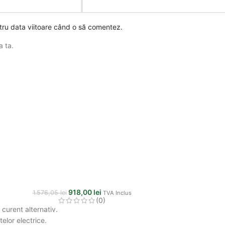
ntru data viitoare când o să comentez.
a ta.
918,00
lei
1.576,05
lei
TVA Inclus
(0)
curent alternativ.
elor electrice.