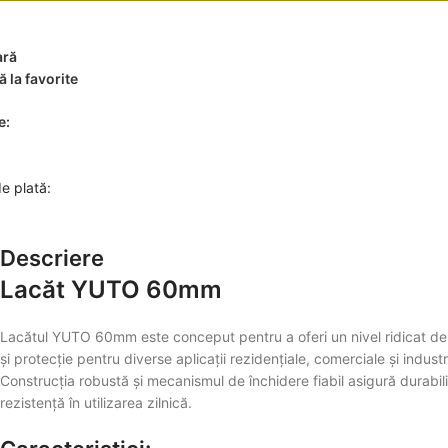
ră
 la favorite
e:
e plată:
Descriere
Lacăt YUTO 60mm
Lacătul YUTO 60mm este conceput pentru a oferi un nivel ridicat de
și protecție pentru diverse aplicații rezidențiale, comerciale și industr
Construcția robustă și mecanismul de închidere fiabil asigură durabili
rezistență în utilizarea zilnică.