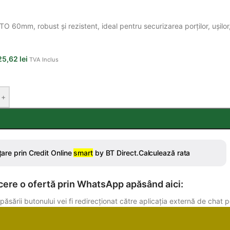
O 60mm, robust și rezistent, ideal pentru securizarea porților, ușilor, 
25,62
lei
TVA Inclus
+
cere o ofertă prin WhatsApp apăsând aici:
păsării butonului vei fi redirecționat către aplicația externă de chat