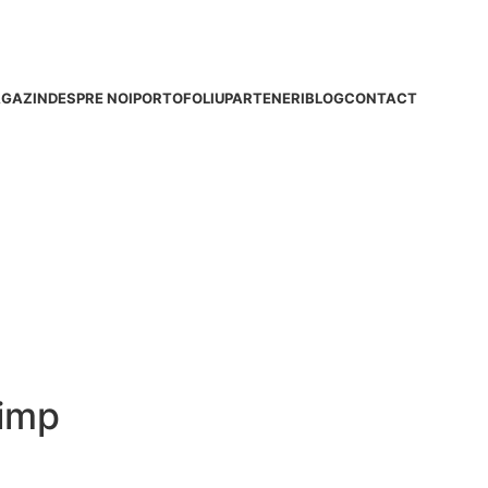
GAZIN
DESPRE NOI
PORTOFOLIU
PARTENERI
BLOG
CONTACT
 imp