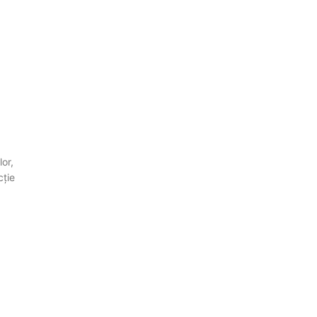
lor,
cție