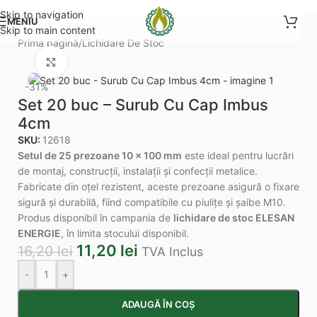
Skip to navigation
MENIU
Skip to main content
Prima pagină
/
Lichidare De Stoc
Mărește imaginea
-31%
Set 20 buc – Surub Cu Cap Imbus
4cm
SKU:
12618
Setul de 25 prezoane 10 x 100 mm
este ideal pentru lucrări
de montaj, construcții, instalații și confecții metalice.
Fabricate din oțel rezistent, aceste prezoane asigură o fixare
sigură și durabilă, fiind compatibile cu piulițe și șaibe M10.
Produs disponibil în campania de
lichidare de stoc ELESAN
ENERGIE
, în limita stocului disponibil.
11,20
lei
16,20
lei
TVA Inclus
-
+
ADAUGĂ ÎN COȘ