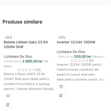
Produse similare
-28%
-39%
Baterie Lithium Sako 25.6V
Inverter 12/24V 1000W
200Ah 5kW
Lichidare De Stoc
Lichidare De Stoc
550,00
lei
894,79
lei
TVA Inclus
(0)
2.800,00
lei
3.890,00
lei
TVA
Inverter 12/24V 1000W pentru
Inclus
(0)
transformarea curentului din
Bateria Lithium SAKO 25.6V
baterii în curent alternativ.
200Ah 5kW este ideală pentru
Ideal pentru sisteme solare, auto,
sisteme fotovoltaice și backup
camping și alimentarea
electric, oferind eficiență ridicată,
echipamentelor electrice.
durată mare de viață și protecție
inteligentă BMS.