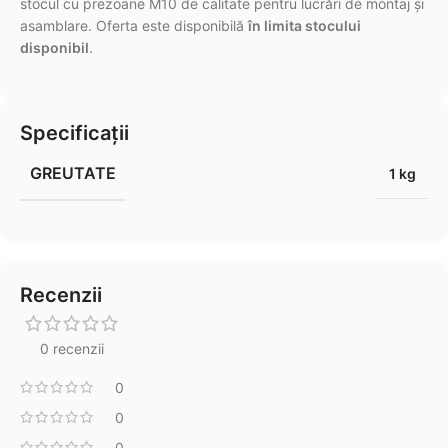
stocul cu prezoane M10 de calitate pentru lucrări de montaj și
asamblare. Oferta este disponibilă
în limita stocului
disponibil
.
Specificații
GREUTATE
1 kg
Recenzii
0 recenzii
0
0
0