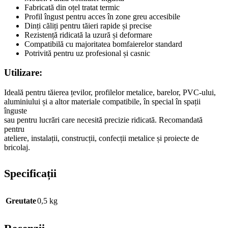
Fabricată din oțel tratat termic
Profil îngust pentru acces în zone greu accesibile
Dinți căliți pentru tăieri rapide și precise
Rezistență ridicată la uzură și deformare
Compatibilă cu majoritatea bomfaierelor standard
Potrivită pentru uz profesional și casnic
Utilizare:
Ideală pentru tăierea țevilor, profilelor metalice, barelor, PVC-ului,
aluminiului și a altor materiale compatibile, în special în spații
înguste
sau pentru lucrări care necesită precizie ridicată. Recomandată
pentru
ateliere, instalații, construcții, confecții metalice și proiecte de
bricolaj.
Specificații
Greutate
0,5 kg