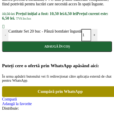
fiind potrivită pentru lucrări care necesită acces în spații înguste.
Prețul inițial a fost: 10,50 lei.
6,50
lei
Prețul curent este:
10,50
lei
6,50 lei.
TVA Inclus
Cantitate Set 20 buc - Pânză bomfaier îngustă
-
+
ADAUGĂ ÎN COȘ
Puteți cere o ofertă prin WhatsApp apăsând aici:
În urma apăsării butonului vei fi redirecționat către aplicația externă de chat
pentru WhatsApp.
Cumpără prin WhatsApp
Compară
Adaugă la favorite
Distribuie: