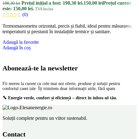
Prețul inițial a fost: 198,30 lei.
150,00
lei
Prețul curent
198,30
lei
este: 150,00 lei.
TVA Inclus
(0)
Termomanometru orizontal, precis și fiabil, ideal pentru măsurarea
temperaturii și presiunii în instalațiile termice și sanitare.
Adaugă la favorite
Adaugă în coș
Abonează-te la newsletter
Fii mereu la curent cu cele mai noi oferte, produse și soluții pentru
confortul casei tale. Îți trimitem doar informații utile, fără spam.
🔧 Energie verde, confort și eficiență – direct în inbox-ul tău.
Soluții complete pentru un viitor sustenabil.
Contact