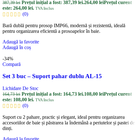
Prețul inițial a fost: 387,39 lei.
264,00
lei
Prețul curent
387,39
lei
este: 264,00 lei.
TVA Inclus
(0)
Bară dublă pentru prosop IMP66, modernă și rezistentă, ideală
pentru organizarea eficientă a prosoapelor în baie.
Adaugă la favorite
Adaugă în coș
-34%
Compară
Set 3 buc – Suport pahar dublu AL-15
Lichidare De Stoc
Prețul inițial a fost: 164,73 lei.
108,00
lei
Prețul curent
164,73
lei
este: 108,00 lei.
TVA Inclus
(0)
Suport cu 2 pahare, practic și elegant, ideal pentru organizarea
accesoriilor de baie și păstrarea la îndemână a periutelor și pastei de
dinți.
Adaugă la favorite