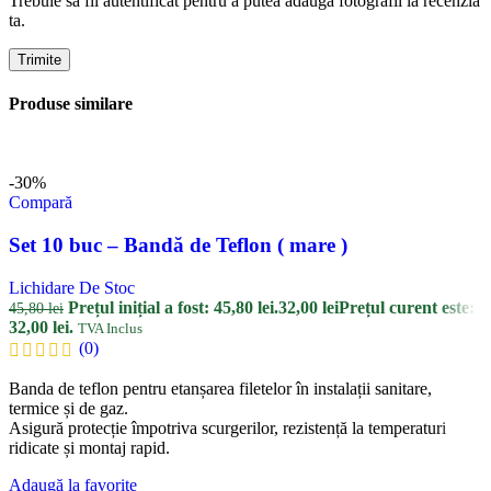
Trebuie să fii autentificat pentru a putea adăuga fotografii la recenzia
ta.
Produse similare
-30%
Compară
Set 10 buc – Bandă de Teflon ( mare )
Lichidare De Stoc
Prețul inițial a fost: 45,80 lei.
32,00
lei
Prețul curent este:
45,80
lei
32,00 lei.
TVA Inclus
(0)
Banda de teflon pentru etanșarea filetelor în instalații sanitare,
termice și de gaz.
Asigură protecție împotriva scurgerilor, rezistență la temperaturi
ridicate și montaj rapid.
Adaugă la favorite