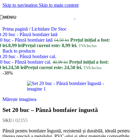
Skip to navigation
Skip to main content
MENIU
Prima pagină
/
Lichidare De Stoc
20 buc - Pânză bomfaier lată
Prețul inițial a fost:
14,50
lei
 lei.
8,99
lei
Prețul curent este: 8,99 lei.
TVA Inclus
Back to products
0 buc - Pânză bonfaier cal.
Prețul inițial a fost:
40,99
lei
 lei.
24,50
lei
Prețul curent este: 24,50 lei.
TVA Inclus
-38%
Mărește imaginea
Set 20 buc – Pânză bomfaier îngustă
SKU:
02355
Pânză pentru bomfaier îngustă, rezistentă și durabilă, ideală pentru
tăierea precisă a metalului, PVC-ului și altor materiale compatibile,