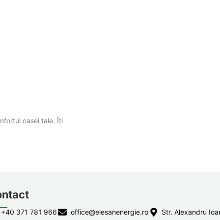
fortul casei tale. Îți
ntact
+40 371 781 966
office@elesanenergie.ro
Str. Alexandru Ioa