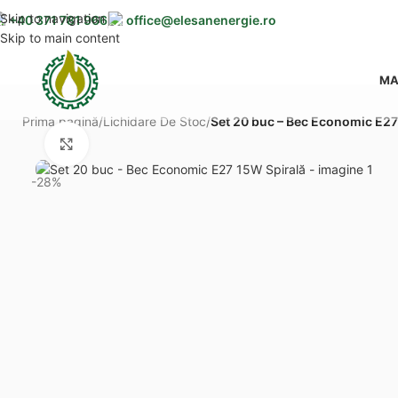
Skip to navigation
+40 371 781 966
office@elesanenergie.ro
Skip to main content
MA
Prima pagină
/
Lichidare De Stoc
/
Set 20 buc – Bec Economic E27
Mărește imaginea
-28%