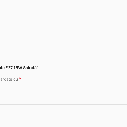
mic E27 15W Spirală”
*
marcate cu