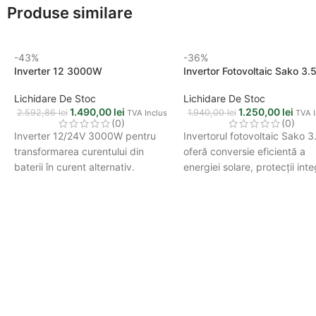
Produse similare
-43%
-36%
Inverter 12 3000W
Invertor Fotovoltaic Sako 3
Lichidare De Stoc
Lichidare De Stoc
1.490,00
lei
1.250,00
lei
2.592,86
lei
1.940,00
lei
TVA Inclus
TVA I
(0)
(0)
Inverter 12/24V 3000W pentru
Invertorul fotovoltaic Sako 
transformarea curentului din
oferă conversie eficientă a
baterii în curent alternativ.
energiei solare, protecții int
Ideal pentru sisteme solare,
și funcționare stabilă pentru
camping, auto și alimentarea
sisteme fotovoltaice rezidenț
echipamentelor electrice.