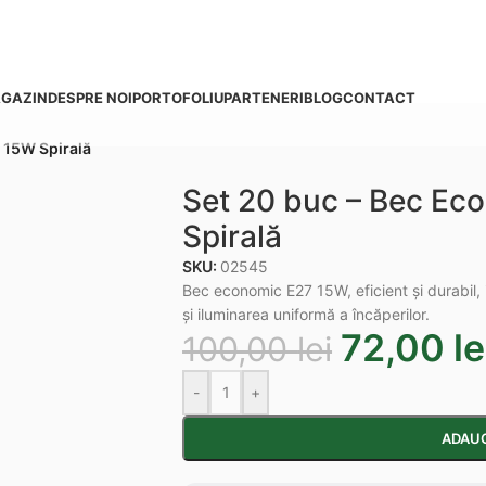
GAZIN
DESPRE NOI
PORTOFOLIU
PARTENERI
BLOG
CONTACT
 15W Spirală
Set 20 buc – Bec Ec
Spirală
SKU:
02545
Bec economic E27 15W, eficient și durabil,
și iluminarea uniformă a încăperilor.
72,00
le
100,00
lei
-
+
ADAUG