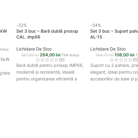
-32%
-34%
.5kW
Set 3 buc – Bară dublă prosop
Set 3 buc – Suport pah
CAL. imp66
AL-15
Lichidare De Stoc
Lichidare De Stoc
nclus
264,00
lei
108,00
lei
387,39
lei
164,73
lei
TVA Inclus
T
3.5kW
(0)
(0
Bară dublă pentru prosop IMP66,
Suport cu 2 pahare, pra
modernă și rezistentă, ideală
elegant, ideal pentru o
egrate
pentru organizarea eficientă a
accesoriilor de baie și 
prosoapelor în baie.
la îndemână a periutelor
iale.
de dinți.