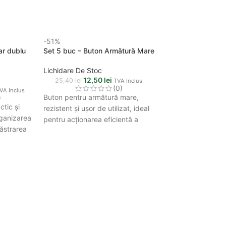
-51%
ar dublu
Set 5 buc – Buton Armătură Mare
Lichidare De Stoc
12,50
lei
25,40
lei
TVA Inclus
(0)
VA Inclus
Buton pentru armătură mare,
)
ctic și
rezistent și ușor de utilizat, ideal
rganizarea
pentru acționarea eficientă a
păstrarea
mecanismelor rezervorului de
 și pastei
toaletă.
-27%
Set de 3 – Bară d
imp66
Lichidare De Stoc
114,0
155,58
lei
Bară dublă pentru
modernă și reziste