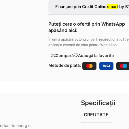
Puteți cere o ofertă prin WhatsApp
apăsând aici:
În urma apăsării butonului vei fi redirecționat către
aplicația externă de chat pentru WhatsApp.
Compară
Adaugă la favorite
Metode de plată:
Specificații
GREUTATE
redus de energie,