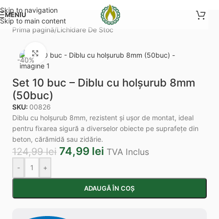
Skip to navigation
MENIU
Skip to main content
Prima pagină
/
Lichidare De Stoc
Mărește imaginea
-40%
Set 10 buc – Diblu cu holșurub 8mm
(50buc)
SKU:
00826
Diblu cu holșurub 8mm, rezistent și ușor de montat, ideal
pentru fixarea sigură a diverselor obiecte pe suprafețe din
beton, cărămidă sau zidărie.
74,99
lei
124,99
lei
TVA Inclus
-
+
ADAUGĂ ÎN COȘ