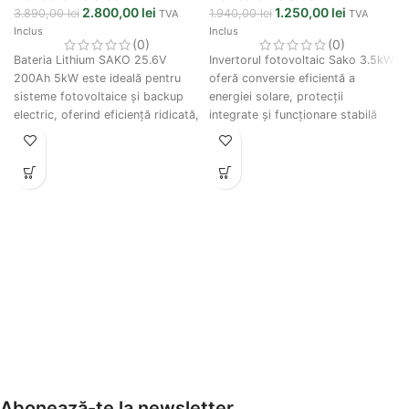
2.800,00
lei
1.250,00
lei
3.890,00
lei
1.940,00
lei
TVA
TVA
Inclus
Inclus
(0)
(0)
Bateria Lithium SAKO 25.6V
Invertorul fotovoltaic Sako 3.5kW
200Ah 5kW este ideală pentru
oferă conversie eficientă a
sisteme fotovoltaice și backup
energiei solare, protecții
electric, oferind eficiență ridicată,
integrate și funcționare stabilă
durată mare de viață și protecție
pentru sisteme fotovoltaice
inteligentă BMS.
rezidențiale.
Abonează-te la newsletter