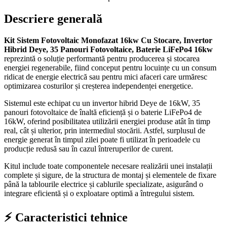
Descriere generală
Kit Sistem Fotovoltaic Monofazat 16kw Cu Stocare, Invertor
Hibrid Deye, 35 Panouri Fotovoltaice, Baterie LiFePo4 16kw
reprezintă o soluție performantă pentru producerea și stocarea
energiei regenerabile, fiind conceput pentru locuințe cu un consum
ridicat de energie electrică sau pentru mici afaceri care urmăresc
optimizarea costurilor și creșterea independenței energetice.
Sistemul este echipat cu un invertor hibrid Deye de 16kW, 35
panouri fotovoltaice de înaltă eficiență și o baterie LiFePo4 de
16kW, oferind posibilitatea utilizării energiei produse atât în timp
real, cât și ulterior, prin intermediul stocării. Astfel, surplusul de
energie generat în timpul zilei poate fi utilizat în perioadele cu
producție redusă sau în cazul întreruperilor de curent.
Kitul include toate componentele necesare realizării unei instalații
complete și sigure, de la structura de montaj și elementele de fixare
până la tablourile electrice și cablurile specializate, asigurând o
integrare eficientă și o exploatare optimă a întregului sistem.
⚡ Caracteristici tehnice