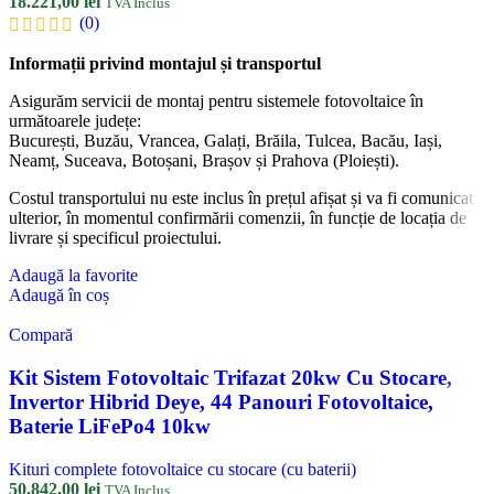
18.221,00
lei
TVA Inclus
(0)
Informații privind montajul și transportul
Asigurăm servicii de montaj pentru sistemele fotovoltaice în
următoarele județe:
București, Buzău, Vrancea, Galați, Brăila, Tulcea, Bacău, Iași,
Neamț, Suceava, Botoșani, Brașov și Prahova (Ploiești).
Costul transportului nu este inclus în prețul afișat și va fi comunicat
ulterior, în momentul confirmării comenzii, în funcție de locația de
livrare și specificul proiectului.
Adaugă la favorite
Adaugă în coș
Compară
Kit Sistem Fotovoltaic Trifazat 20kw Cu Stocare,
Invertor Hibrid Deye, 44 Panouri Fotovoltaice,
Baterie LiFePo4 10kw
Kituri complete fotovoltaice cu stocare (cu baterii)
50.842,00
lei
TVA Inclus