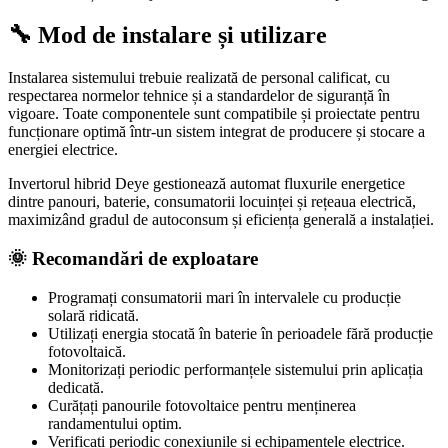
🔧 Mod de instalare și utilizare
Instalarea sistemului trebuie realizată de personal calificat, cu
respectarea normelor tehnice și a standardelor de siguranță în
vigoare. Toate componentele sunt compatibile și proiectate pentru
funcționare optimă într-un sistem integrat de producere și stocare a
energiei electrice.
Invertorul hibrid Deye gestionează automat fluxurile energetice
dintre panouri, baterie, consumatorii locuinței și rețeaua electrică,
maximizând gradul de autoconsum și eficiența generală a instalației.
🌞 Recomandări de exploatare
Programați consumatorii mari în intervalele cu producție
solară ridicată.
Utilizați energia stocată în baterie în perioadele fără producție
fotovoltaică.
Monitorizați periodic performanțele sistemului prin aplicația
dedicată.
Curățați panourile fotovoltaice pentru menținerea
randamentului optim.
Verificați periodic conexiunile și echipamentele electrice.