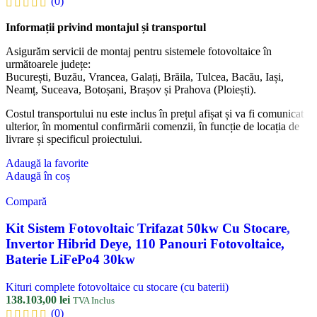
(0)
Informații privind montajul și transportul
Asigurăm servicii de montaj pentru sistemele fotovoltaice în
următoarele județe:
București, Buzău, Vrancea, Galați, Brăila, Tulcea, Bacău, Iași,
Neamț, Suceava, Botoșani, Brașov și Prahova (Ploiești).
Costul transportului nu este inclus în prețul afișat și va fi comunicat
ulterior, în momentul confirmării comenzii, în funcție de locația de
livrare și specificul proiectului.
Adaugă la favorite
Adaugă în coș
Compară
Kit Sistem Fotovoltaic Trifazat 50kw Cu Stocare,
Invertor Hibrid Deye, 110 Panouri Fotovoltaice,
Baterie LiFePo4 30kw
Kituri complete fotovoltaice cu stocare (cu baterii)
138.103,00
lei
TVA Inclus
(0)