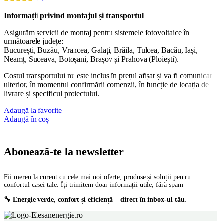
Informații privind montajul și transportul
Asigurăm servicii de montaj pentru sistemele fotovoltaice în
următoarele județe:
București, Buzău, Vrancea, Galați, Brăila, Tulcea, Bacău, Iași,
Neamț, Suceava, Botoșani, Brașov și Prahova (Ploiești).
Costul transportului nu este inclus în prețul afișat și va fi comunicat
ulterior, în momentul confirmării comenzii, în funcție de locația de
livrare și specificul proiectului.
Adaugă la favorite
Adaugă în coș
Abonează-te la newsletter
Fii mereu la curent cu cele mai noi oferte, produse și soluții pentru
confortul casei tale. Îți trimitem doar informații utile, fără spam.
🔧 Energie verde, confort și eficiență – direct în inbox-ul tău.