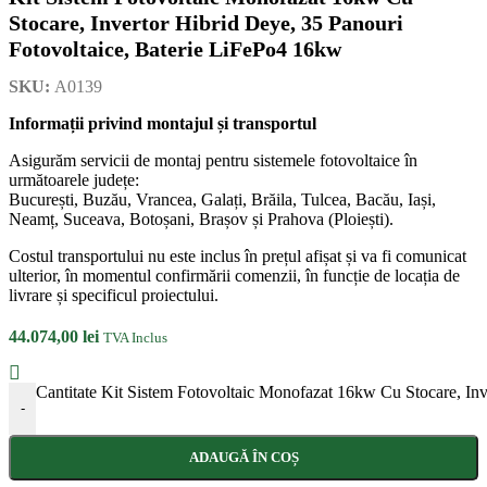
Stocare, Invertor Hibrid Deye, 35 Panouri
Fotovoltaice, Baterie LiFePo4 16kw
SKU:
A0139
Informații privind montajul și transportul
Asigurăm servicii de montaj pentru sistemele fotovoltaice în
următoarele județe:
București, Buzău, Vrancea, Galați, Brăila, Tulcea, Bacău, Iași,
Neamț, Suceava, Botoșani, Brașov și Prahova (Ploiești).
Costul transportului nu este inclus în prețul afișat și va fi comunicat
ulterior, în momentul confirmării comenzii, în funcție de locația de
livrare și specificul proiectului.
44.074,00
lei
TVA Inclus
Cantitate Kit Sistem Fotovoltaic Monofazat 16kw Cu Stocare, In
-
ADAUGĂ ÎN COȘ