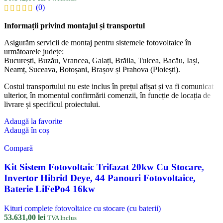
(0)
Informații privind montajul și transportul
Asigurăm servicii de montaj pentru sistemele fotovoltaice în
următoarele județe:
București, Buzău, Vrancea, Galați, Brăila, Tulcea, Bacău, Iași,
Neamț, Suceava, Botoșani, Brașov și Prahova (Ploiești).
Costul transportului nu este inclus în prețul afișat și va fi comunicat
ulterior, în momentul confirmării comenzii, în funcție de locația de
livrare și specificul proiectului.
Adaugă la favorite
Adaugă în coș
Compară
Kit Sistem Fotovoltaic Trifazat 20kw Cu Stocare,
Invertor Hibrid Deye, 44 Panouri Fotovoltaice,
Baterie LiFePo4 16kw
Kituri complete fotovoltaice cu stocare (cu baterii)
53.631,00
lei
TVA Inclus