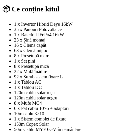
📦 Ce conține kitul
1 x Invertor Hibrid Deye 16kW
35 x Panouri Fotovoltaice
1 x Baterie LiFePo4 16kW
23 x Șină montaj
16 x Clemă capăt
68 x Clemă mijloc
8 x Presetupă mare
1 x Set pini
8 x Presetupă mică
22 x Mufă înădire
92 x Șurub sistem fixare L
1 x Tablou AC
1 x Tablou DC
120m cablu solar roșu
120m cablu solar negru
8 x Mufe MC4
6 x Pat cablu 10×6 + adaptori
10m cablu 3×10
1 x Sistem complet de fixare
150m Copex Solar
50m Cablu MYF 6GV împământare