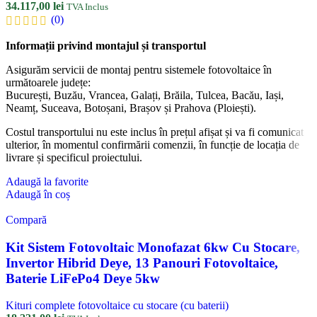
34.117,00
lei
TVA Inclus
(0)
Informații privind montajul și transportul
Asigurăm servicii de montaj pentru sistemele fotovoltaice în
următoarele județe:
București, Buzău, Vrancea, Galați, Brăila, Tulcea, Bacău, Iași,
Neamț, Suceava, Botoșani, Brașov și Prahova (Ploiești).
Costul transportului nu este inclus în prețul afișat și va fi comunicat
ulterior, în momentul confirmării comenzii, în funcție de locația de
livrare și specificul proiectului.
Adaugă la favorite
Adaugă în coș
Compară
Kit Sistem Fotovoltaic Monofazat 6kw Cu Stocare,
Invertor Hibrid Deye, 13 Panouri Fotovoltaice,
Baterie LiFePo4 Deye 5kw
Kituri complete fotovoltaice cu stocare (cu baterii)