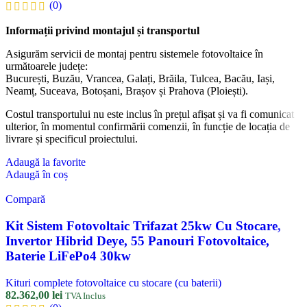
(0)
Informații privind montajul și transportul
Asigurăm servicii de montaj pentru sistemele fotovoltaice în
următoarele județe:
București, Buzău, Vrancea, Galați, Brăila, Tulcea, Bacău, Iași,
Neamț, Suceava, Botoșani, Brașov și Prahova (Ploiești).
Costul transportului nu este inclus în prețul afișat și va fi comunicat
ulterior, în momentul confirmării comenzii, în funcție de locația de
livrare și specificul proiectului.
Adaugă la favorite
Adaugă în coș
Compară
Kit Sistem Fotovoltaic Trifazat 25kw Cu Stocare,
Invertor Hibrid Deye, 55 Panouri Fotovoltaice,
Baterie LiFePo4 30kw
Kituri complete fotovoltaice cu stocare (cu baterii)
82.362,00
lei
TVA Inclus