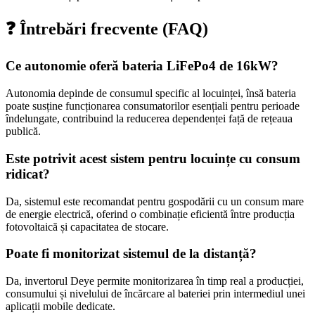
❓ Întrebări frecvente (FAQ)
Ce autonomie oferă bateria LiFePo4 de 16kW?
Autonomia depinde de consumul specific al locuinței, însă bateria
poate susține funcționarea consumatorilor esențiali pentru perioade
îndelungate, contribuind la reducerea dependenței față de rețeaua
publică.
Este potrivit acest sistem pentru locuințe cu consum
ridicat?
Da, sistemul este recomandat pentru gospodării cu un consum mare
de energie electrică, oferind o combinație eficientă între producția
fotovoltaică și capacitatea de stocare.
Poate fi monitorizat sistemul de la distanță?
Da, invertorul Deye permite monitorizarea în timp real a producției,
consumului și nivelului de încărcare al bateriei prin intermediul unei
aplicații mobile dedicate.