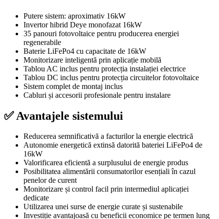
Putere sistem: aproximativ 16kW
Invertor hibrid Deye monofazat 16kW
35 panouri fotovoltaice pentru producerea energiei
regenerabile
Baterie LiFePo4 cu capacitate de 16kW
Monitorizare inteligentă prin aplicație mobilă
Tablou AC inclus pentru protecția instalației electrice
Tablou DC inclus pentru protecția circuitelor fotovoltaice
Sistem complet de montaj inclus
Cabluri și accesorii profesionale pentru instalare
✅ Avantajele sistemului
Reducerea semnificativă a facturilor la energie electrică
Autonomie energetică extinsă datorită bateriei LiFePo4 de
16kW
Valorificarea eficientă a surplusului de energie produs
Posibilitatea alimentării consumatorilor esențiali în cazul
penelor de curent
Monitorizare și control facil prin intermediul aplicației
dedicate
Utilizarea unei surse de energie curate și sustenabile
Investiție avantajoasă cu beneficii economice pe termen lung