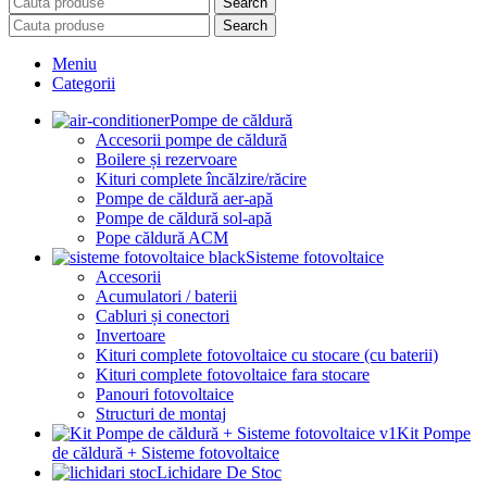
Search
Search
Meniu
Categorii
Pompe de căldură
Accesorii pompe de căldură
Boilere și rezervoare
Kituri complete încălzire/răcire
Pompe de căldură aer-apă
Pompe de căldură sol-apă
Pope căldură ACM
Sisteme fotovoltaice
Accesorii
Acumulatori / baterii
Cabluri și conectori
Invertoare
Kituri complete fotovoltaice cu stocare (cu baterii)
Kituri complete fotovoltaice fara stocare
Panouri fotovoltaice
Structuri de montaj
Kit Pompe
de căldură + Sisteme fotovoltaice
Lichidare De Stoc