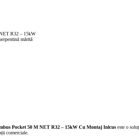
M NET R32 – 15kW
erpentină mărită
 Nimbus Pocket 50 M NET R32 – 15kW Cu Montaj Inlcus
este o soluț
ații comerciale.