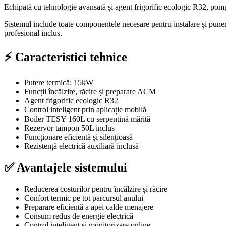
Echipată cu tehnologie avansată și agent frigorific ecologic R32, pomp
Sistemul include toate componentele necesare pentru instalare și punere
profesional inclus.
⚡ Caracteristici tehnice
Putere termică: 15kW
Funcții încălzire, răcire și preparare ACM
Agent frigorific ecologic R32
Control inteligent prin aplicație mobilă
Boiler TESY 160L cu serpentină mărită
Rezervor tampon 50L inclus
Funcționare eficientă și silențioasă
Rezistență electrică auxiliară inclusă
✅ Avantajele sistemului
Reducerea costurilor pentru încălzire și răcire
Confort termic pe tot parcursul anului
Preparare eficientă a apei calde menajere
Consum redus de energie electrică
Control inteligent și monitorizare online