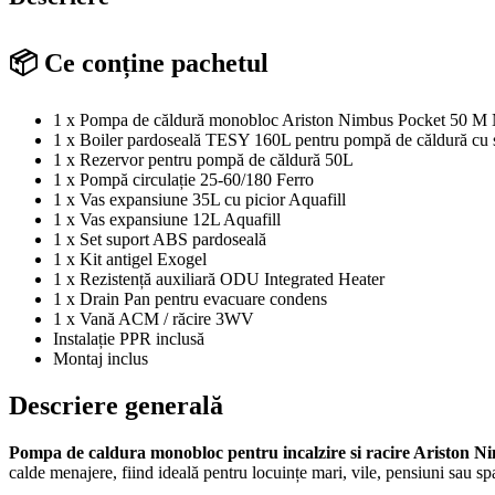
📦 Ce conține pachetul
1 x Pompa de căldură monobloc Ariston Nimbus Pocket 50 
1 x Boiler pardoseală TESY 160L pentru pompă de căldură cu s
1 x Rezervor pentru pompă de căldură 50L
1 x Pompă circulație 25-60/180 Ferro
1 x Vas expansiune 35L cu picior Aquafill
1 x Vas expansiune 12L Aquafill
1 x Set suport ABS pardoseală
1 x Kit antigel Exogel
1 x Rezistență auxiliară ODU Integrated Heater
1 x Drain Pan pentru evacuare condens
1 x Vană ACM / răcire 3WV
Instalație PPR inclusă
Montaj inclus
Descriere generală
Pompa de caldura monobloc pentru incalzire si racire Ariston
calde menajere, fiind ideală pentru locuințe mari, vile, pensiuni sau sp