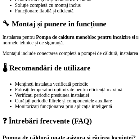
Soluție completă cu montaj inclus
Funcționare fiabilă și eficientă
🔧 Montaj și punere în funcțiune
Instalarea pentru
Pompa de caldura monobloc pentru incalzire si
normele tehnice și de siguranță.
Montajul include conectarea completă a pompei de căldură, instalarea b
🌡️ Recomandări de utilizare
Mențineți instalația verificată periodic
Folosiți temperaturi optimizate pentru eficiență maximă
Verificați periodic presiunea instalației
Curățați periodic filtrele și componentele auxiliare
Monitorizați funcționarea prin aplicația inteligentă
❓ Întrebări frecvente (FAQ)
Pompa de căldură poate asigura și răcirea locuinței?