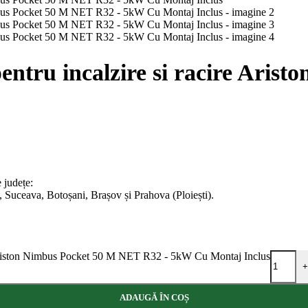
ntru incalzire si racire Aris
 județe:
, Suceava, Botoșani, Brașov și Prahova (Ploiești).
e Ariston Nimbus Pocket 50 M NET R32 - 5kW Cu Montaj Inclus
+
ADAUGĂ ÎN COȘ