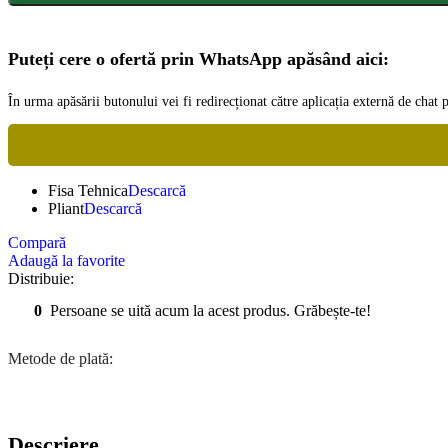
Puteți cere o ofertă prin WhatsApp apăsând aici:
În urma apăsării butonului vei fi redirecționat către aplicația externă de cha
Fisa Tehnica
Descarcă
Pliant
Descarcă
Compară
Adaugă la favorite
Distribuie:
0
Persoane se uită acum la acest produs. Grăbește-te!
Metode de plată:
Descriere